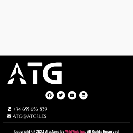
+34 655 656 839
ATG@ATGSL.ES
Copyright © 2023 Atg.Aero by
WildWebTop
. All Rights Reserved